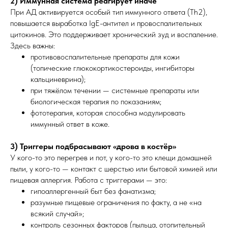
2) Иммунная система реагирует иначе
При АД активируется особый тип иммунного ответа (Th2),
повышается выработка IgE-антител и провоспалительных
цитокинов. Это поддерживает хронический зуд и воспаление.
Здесь важны:
противовоспалительные препараты для кожи
(топические глюкокортикостероиды, ингибиторы
кальциневрина);
при тяжёлом течении — системные препараты или
биологическая терапия по показаниям;
фототерапия, которая способна модулировать
иммунный ответ в коже.
3) Триггеры подбрасывают «дрова в костёр»
У кого-то это перегрев и пот, у кого-то это клещи домашней
пыли, у кого-то — контакт с шерстью или бытовой химией или
пищевая аллергия. Работа с триггерами — это:
гипоаллергенный быт без фанатизма;
разумные пищевые ограничения по факту, а не «на
всякий случай»;
контроль сезонных факторов (пыльца, отопительный