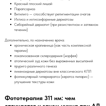
Красный плоский лишай
Парапсориаз
Витилиго — способствует репигментации очагов
Ихтиоз и ихтиозиформные дерматозы
Себорейный дерматит (при резистентном и затяжном
течении)
Дополнительно, по назначению врача:
хроническая крапивница (как часть комплексной
терапии)
локализованная склеродермия (морфея)
атопический зуд кожи без выраженных высыпаний
пруриго различного генеза
лихеноидные дерматозы вне классического КПЛ
фолликулярный гиперкератоз (кератоз пиларис) —
улучшение текстуры кожи
Фототерапия 311 нм: чем
отличается и зачем нужна при АД