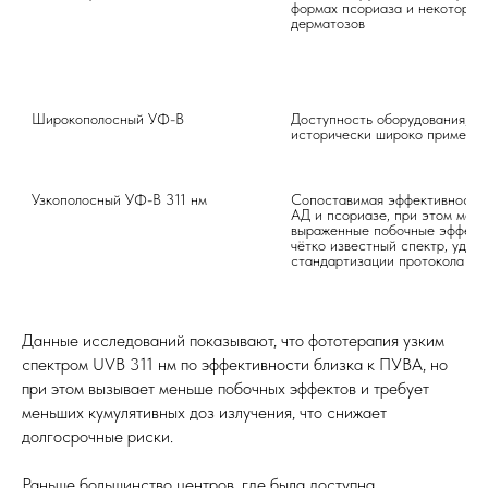
формах псориаза и некоторых 
дерматозов

Широкополосный УФ-B

Доступность оборудования, 
исторически широко применялс
Узкополосный УФ-B 311 нм

Сопоставимая эффективность 
AД и псориазе, при этом мене
выраженные побочные эффекты
чётко известный спектр, удобе
стандартизации протокола

Данные исследований показывают, что фототерапия узким
спектром UVB 311 нм по эффективности близка к ПУВА, но
при этом вызывает меньше побочных эффектов и требует
меньших кумулятивных доз излучения, что снижает
долгосрочные риски.
Раньше большинство центров, где была доступна