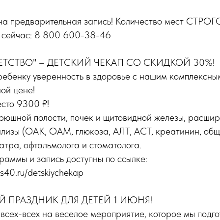
на предварительная запись! Количество мест СТРОГ
 сейчас: 8 800 600-38-46
ДЕТСТВО" – ДЕТСКИЙ ЧЕКАП СО СКИДКОЙ 30%!
ребенку уверенность в здоровье с нашим комплексны
ой цене!
сто 9300 ₽!
юшной полости, почек и щитовидной железы, расши
изы (ОАК, ОАМ, глюкоза, АЛТ, АСТ, креатинин, общи
атра, офтальмолога и стоматолога.
аммы и запись доступны по ссылке:
us40.ru/detskiychekap
Й ПРАЗДНИК ДЛЯ ДЕТЕЙ 1 ИЮНЯ!
сех-всех на веселое мероприятие, которое мы подго