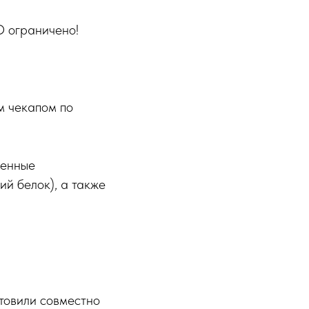
О ограничено!
м чекапом по
ренные
й белок), а также
товили совместно