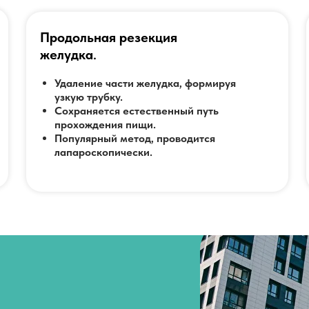
Коллективу центра брахитерапии удал
Продольная резекция
брахитерапию из разряда уникальных,
желудка
.
разряд массовых и доступных, что назы
Удаление части желудка, формируя
поставить новую методику параректал
узкую трубку.
контролем компьютерной томографии н
Сохраняется естественный путь
прохождения пищи.
брахитерапии группа специалистов по
Популярный метод, проводится
Свиридова П.В. имеет самый большой 
лапароскопически.
4000 пролеченных пациентов с 2003 г