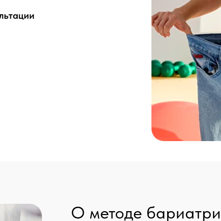
ультации
О методе бариатр