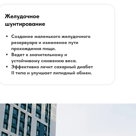
ось вывести
Желудочное
 "штучных" операций в
шунтирование
вается, отладить и
Создание маленького желудочного
ьной брахитерапии под
резервуара и изменение пути
а поток.В проведении
прохождения пищи.
Ведет к значительному и
д руководством
устойчивому снижению веса.
опыт в России – более
Эффективно лечит сахарный диабет
II типа и улучшает липидный обмен.
ода.