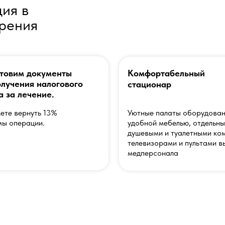
ия в
ирения
товим документы
Комфортабельный
олучения налогового
стационар
а за лечение.
ете вернуть 13%
Уютные палаты оборудова
мы операции.
удобной мебелью, отдельн
душевыми и туалетными ко
телевизорами и пультами в
медперсонала