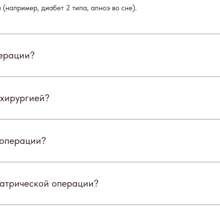
(например, диабет 2 типа, апноэ во сне).
перации?
 хирургией?
 операции?
иатрической операции?