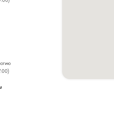
7:00)
логию
:00)
u