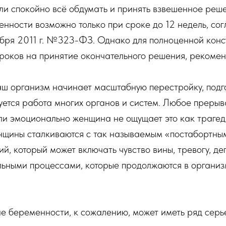
гли спокойно всё обдумать и принять взвешенное реш
ности возможно только при сроке до 12 недель, сог
ября 2011 г. №323-ФЗ. Однако для полноценной конс
роков на принятие окончательного решения, рекоменд
аш организм начинает масштабную перестройку, подг
уется работа многих органов и систем. Любое преры
сли эмоционально женщина не ощущает это как траге
щины сталкиваются с так называемым «постабортны
й, который может включать чувство вины, тревогу, д
льными процессами, которые продолжаются в органи
е беременности, к сожалению, может иметь ряд серь