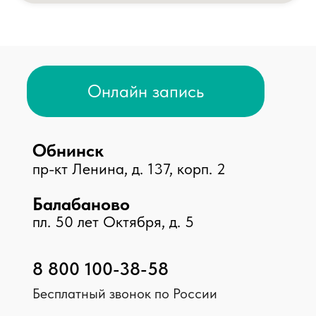
Принимаем к оплате
© 2026 Клиника «Доктор Плюс»,
Все права защищены
ООО МЕДИКАЛ ПЛЮС, ИНН 4025452775, №Л041-
01158-40/00326452
ООО МАКСИМЕД, ИНН 4003031910, №Л041-01158-
40/00349426
ООО НИКА , ИНН 4003040295, №ЛО-40-01-
001842
Мы в соц. сетях
Карта сайта