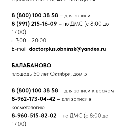
Обнинск
пр-кт Ленина, д. 137, корп. 2
8 (800) 100 38 58
– для записи
Балабаново
8 (991) 215-16-09
– по ДМС (с 8:00 до
пл. 50 лет Октября, д. 5
17:00)
с 7:00 - 20:00
8 800 100-38-58
E-mail:
doctorplus.obninsk@yandex.ru
Бесплатный звонок по России
О клинике
БАЛАБАНОВО
Врачи
площадь 50 лет Октября, дом 5
Новости
Акции
8 (800) 100 38 58
– для записи к врачам
Контакты
Вакансии
8-962-173-04-42
– для записи в
косметологию
Пациентам
8-960-515-82-02
– по ДМС (с 8:00 до
Медицинские услуги
17:00)
Анализы и диагностика