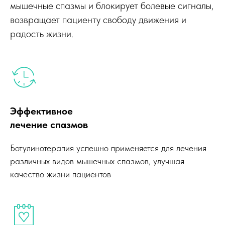
мышечные спазмы и блокирует болевые сигналы,
возвращает пациенту свободу движения и
Елена Витальевна Вишнякова,
радость жизни.
врач-невролог с 30-летним
стажем, проведет консультацию и
разработает персональную
программу лечения
ботулинотерапией в клинике
"Доктор Плюс".
Эффективное
лечение спазмов
Записаться на консультацию
Ботулинотерапия успешно применяется для лечения
различных видов мышечных спазмов, улучшая
Акци
качество жизни пациентов
до к
Консул
процед
Жить без боли
прайсу
возможно!