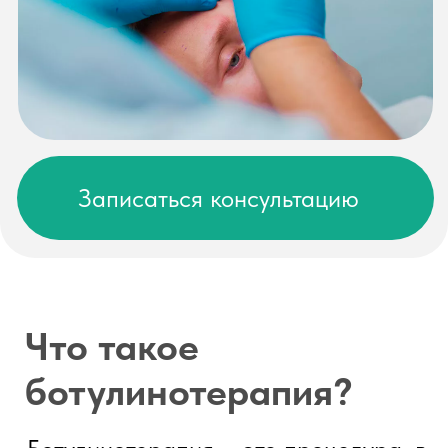
ботулинотерапия?
Ботулинотерапия – это процедура, в
которой используется
ботулинический препарат типа А
(например, Диспорт, Ксеомин,
Миотокс,Релатокс) для временного
расслабления мышц путем
блокировки нервных импульсов,
вызывающих их сокращение