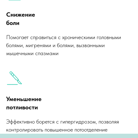
Елена Витальевна Вишнякова
—
врач-невролог, которая уже 30 лет
Снижение
боли
помогает своим пациентам
справляться с болью и
Помогает справиться с хроническими головными
дискомфортом. Внимательное
болями, мигренями и болями, вызванными
отношение к каждому пациенту,
мышечными спазмами
индивидуальный подход к лечению
и постоянное совершенствование
своих навыков — вот принципы,
которыми руководствуется Елена
Витальевна в своей работе.
Уменьшение
потливости
Эффективно борется с гипергидрозом, позволяя
контролировать повышенное потоотделение