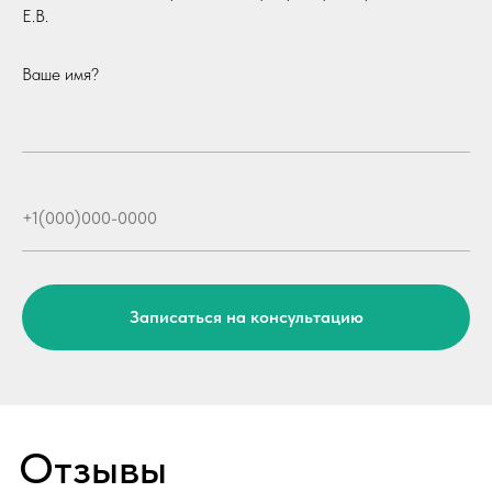
Е.В.
Направления
Центр брахитерапии
Ваше имя?
ЛОР центр
Центр урологии
Центр травматологии
Центр дерматологии
Центр диагностики
Стоматологический центр
Косметология
Записаться на консультацию
Принимаем к оплате
© 2026 Клиника «Доктор Плюс»,
Все права защищены
ООО МЕДИКАЛ ПЛЮС, ИНН 4025452775, №Л041-