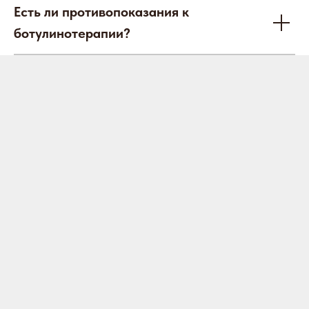
Есть ли противопоказания к
ботулинотерапии?
Онлайн запись
Обнинск
пр-кт Ленина, д. 137, корп. 2
Балабаново
пл. 50 лет Октября, д. 5
8 800 100-38-58
Бесплатный звонок по России