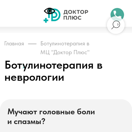
Бесплатный 
Главная
Ботулинотерапия в
МЦ "Доктор Плюс"
Ботулинотерапия в
неврологии
Мучают головные боли
Обни
и спазмы?
В некоторых случаях причина
может быть связана с
перенапряжением мышц, и
ботулинотерапия помогает
избавиться от боли надолго.