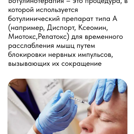
Показания к
ботулинотерапии
Головные боли напряжения:
хронические головные боли,
мигрень.
Бруксизм:
скрежет зубами,
непроизвольное стискивание
челюстей.
Спазмы мышц лица и шеи:
блефароспазм (непроизвольное
моргание), спастическая
кривошея.
Слезотечение:
чрезмерное
слезотечение, не связанное с
эмоциональным состоянием.
Неврологические заболевания: