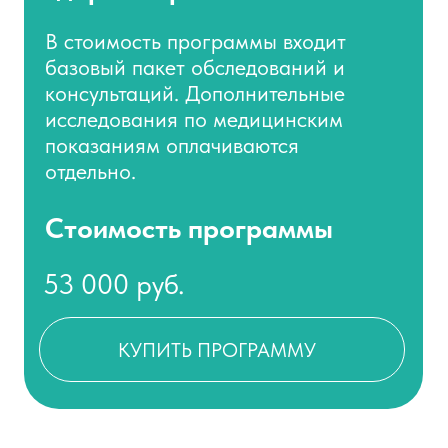
год
ОАМ
5 раз в
год
Биохимия (8 показателей)
1 раз в
год
Мазок на энтеробиоз
1 раз в
год
Отзывы
Моча по Нечипоренко
1 раз в
год
от 1600 ₽
Вторичный прием