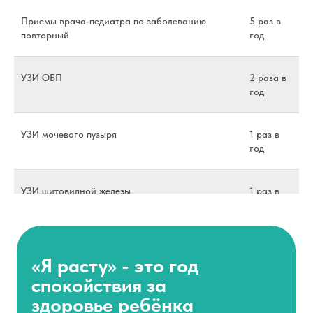
53 000 руб.
Приемы врача-педиатра по заболеванию
5 раз в
повторный
год
КУПИТЬ ПРОГРАММУ
УЗИ ОБП
2 раза в
год
Частые вопросы
УЗИ мочевого пузыря
1 раз в
год
УЗИ щитовидной железы
1 раз в
год
ЭКГ
2 раза в
год
ОАК
5 раз в