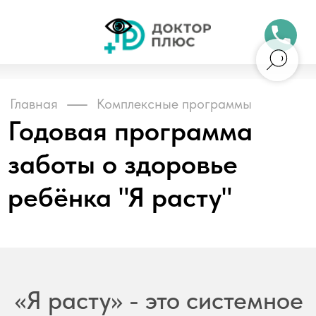
Бесплатный 
Главная
Комплексные программы
Годовая программа
заботы о здоровье
ребёнка "Я расту"
Обни
«Я расту» - это системное
медицинское
сопровождение ребёнка
от 1 до 7 лет под
контролем педиатра