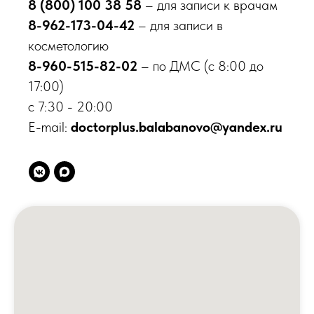
ЛОР центр
8 (800) 100 38 58
– для записи к врачам
Центр урологии
8-962-173-04-42
– для записи в
Центр травматологии
косметологию
Центр дерматологии
8-960-515-82-02
– по ДМС (с 8:00 до
Центр диагностики
17:00)
Стоматологический центр
с 7:30 - 20:00
Косметология
E-mail:
doctorplus.balabanovo@yandex.ru
Принимаем к оплате
© 2026 Клиника «Доктор Плюс»,
Все права защищены
ООО МЕДИКАЛ ПЛЮС, ИНН 4025452775, №Л041-
01158-40/00326452
ООО МАКСИМЕД, ИНН 4003031910, №Л041-01158-
40/00349426
ООО НИКА , ИНН 4003040295, №ЛО-40-01-