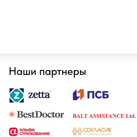
Онлайн запись
Обнинск
пр-кт Ленина, д. 137, корп. 2
Балабаново
пл. 50 лет Октября, д. 5
8 800 100-38-58
Бесплатный звонок по России
О клинике
Врачи
Новости