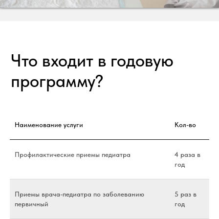
«Я расту» - это год
спокойствия за
здоровье ребёнка
Наименование услуги
Кол-во
В стоимость программы входит
базовый пакет обследований и
Профилактические приемы педиатра
4 раза в
консультаций. Дополнительные
год
исследования по медицинским
показаниям оплачиваются
отдельно.
Приемы врача-педиатра по заболеванию
5 раз в
Стоимость программы
первичный
год