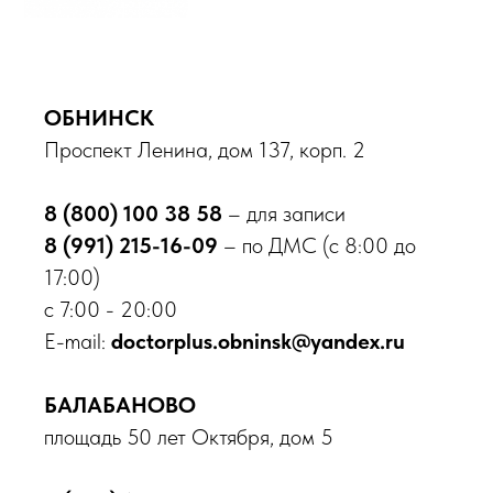
Акции
Контакты
Вакансии
Пациентам
ОБНИНСК
Медицинские услуги
Проспект Ленина, дом 137, корп. 2
Анализы и диагностика
Комплексные программы
8 (800) 100 38 58
– для записи
Лицензии
8 (991) 215-16-09
– по ДМС (с 8:00 до
Профилактика терроризма
17:00)
Противодействие коррупции
Лечение по ОМС
с 7:00 - 20:00
Налоговый вычет
E-mail:
doctorplus.obninsk@yandex.ru
Доступная среда
БАЛАБАНОВО
Направления
площадь 50 лет Октября, дом 5
Центр брахитерапии