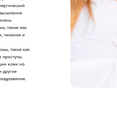
ллергический
 высыпания.
есень:
и, такие как
к, чихание и
омы, такие как
и приступы.
ции кожи на
и другие
раздражение.