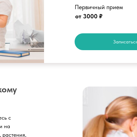
Первичный прием
от 3000 ₽
Записаться
кому
есь с
и на
 растения,