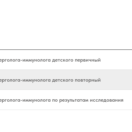
лерголога-иммунолога детского первичный
лерголога-иммунолога детского повторный
лерголога-иммунолога по результатам исследования