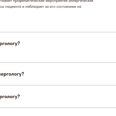
атывает профилактические мероприятия аллергических
осы пациента и наблюдает за его состоянием на
ргологу?
лергологу?
ргологу?