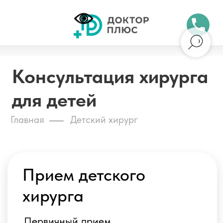
Бесплатный 
Консультация хирурга
для детей
Главная
Детский хирург
Прием детского
Обни
хирурга
Первичный прием
от 2500 ₽
Повторный прием
от 2000 ₽