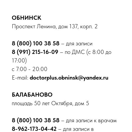
О клинике
Врачи
ОБНИНСК
Новости
Проспект Ленина, дом 137, корп. 2
Акции
Контакты
8 (800) 100 38 58
– для записи
Вакансии
8 (991) 215-16-09
– по ДМС (с 8:00 до
Пациентам
17:00)
Медицинские услуги
с 7:00 - 20:00
Анализы и диагностика
E-mail:
doctorplus.obninsk@yandex.ru
Комплексные программы
Лицензии
БАЛАБАНОВО
Профилактика терроризма
Противодействие коррупции
площадь 50 лет Октября, дом 5
Лечение по ОМС
Налоговый вычет
8 (800) 100 38 58
– для записи к врачам
Доступная среда
8-962-173-04-42
– для записи в