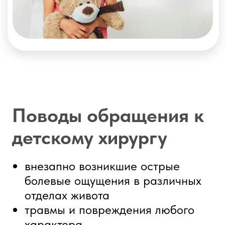
болевые ощущения в различных
отделах живота
травмы и повреждения любого
характера
сильные ожоги и отморожения
нарушение движений в верхних и
нижних конечностях
врастание ногтя в боковые края
околоногтевого валика
разнообразные воспалительные
процессы мягких тканевых
структур
возникновение любых опухолевых
новообразований
клиническая симптоматика грыжи
любой локализации, ее
ущемление
признаки фимоза, баланопостита,
водянки яичка
различные гнойные процессы в
дерматологии, абдоминальной
хирургии, требующие