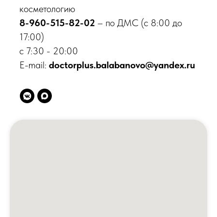
косметологию
Направления
8-960-515-82-02
– по ДМС (с 8:00 до
Центр брахитерапии
17:00)
ЛОР центр
с 7:30 - 20:00
Центр урологии
E-mail:
doctorplus.balabanovo@yandex.ru
Центр травматологии
Центр дерматологии
Центр диагностики
Стоматологический центр
Косметология
Принимаем к оплате
© 2026 Клиника «Доктор Плюс»,
Все права защищены