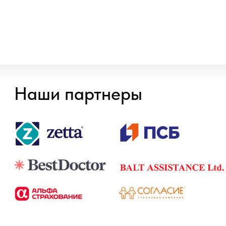
Онлайн запись
Обнинск
пр-кт Ленина, д. 137, корп. 2
Балабаново
пл. 50 лет Октября, д. 5
8 800 100-38-58
Бесплатный звонок по России