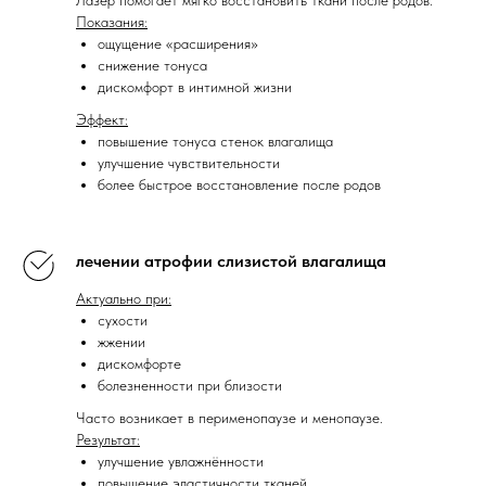
Показания:
ощущение «расширения»
снижение тонуса
дискомфорт в интимной жизни
Эффект:
повышение тонуса стенок влагалища
улучшение чувствительности
более быстрое восстановление после родов
Лазерный аппарат Fotona -
лечении атрофии слизистой влагалища
это многофункциональная
Актуально при:
медицинская лазерная
сухости
жжении
система словенского
дискомфорте
производства, признанная
болезненности при близости
мировым стандартом в
Часто возникает в перименопаузе и менопаузе.
эстетической и
Результат:
улучшение увлажнённости
гинекологической практике.
повышение эластичности тканей