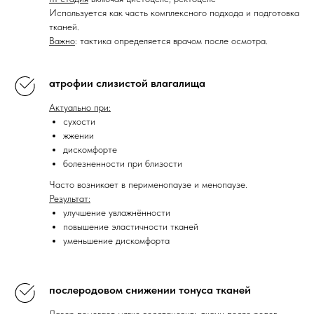
Используется как часть комплексного подхода и подготовка
тканей.
Важно
: тактика определяется врачом после осмотра.
атрофии слизистой влагалища
Актуально при:
сухости
жжении
дискомфорте
болезненности при близости
Часто возникает в перименопаузе и менопаузе.
Результат:
улучшение увлажнённости
повышение эластичности тканей
уменьшение дискомфорта
послеродовом снижении тонуса тканей
Лазер помогает мягко восстановить ткани после родов.