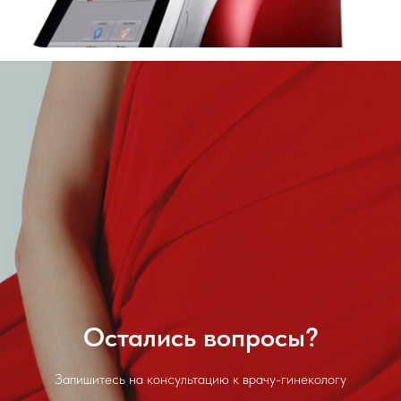
Косметология
Принимаем к оплате
© 2026 Клиника «Доктор Плюс»,
Все права защищены
ООО МЕДИКАЛ ПЛЮС, ИНН 4025452775, №Л041-
01158-40/00326452
ООО МАКСИМЕД, ИНН 4003031910, №Л041-01158-
40/00349426
ООО НИКА , ИНН 4003040295, №ЛО-40-01-
001842
Остались вопросы?
Мы в соц. сетях
Запишитесь на консультацию к врачу-гинекологу
Карта сайта