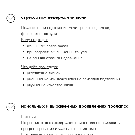
стрессовом недержании мочи
Помогает при подтекании мочи при кашле, смехе,
физической нагрузке.
Кому подходит:
женщинам после родов
при возрастном снижении тонуса
на ранних стадиях недержания
Что даёт процедура:
укрепление тканей
уменьшение или исчезновение эпизодов подтекания
улучшение качества жизни
начальных и выраженных проявлениях пролапса
I стадия
На ранних этапах лазер может существенно замедлить
прогрессирование и уменьшить симптомы.
III стадия
включая цистоцеле, ректоцеле