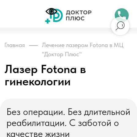
Бесплатный 
Главная
Лечение лазером Fotona в МЦ
"Доктор Плюс"
Лазер Fotona в
гинекологии
Без операции. Без длительной
Обни
реабилитации. С заботой о
качестве жизни
Современные лазерные технологии
позволяют деликатно решать
гинекологические проблемы без
хирургии, разрезов и госпитализации.