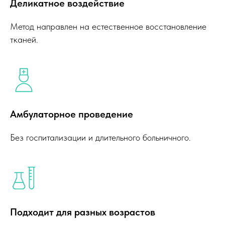
Деликатное воздействие
Ответы на популярные
Метод направлен на естественное восстановление
вопросы для Вашего
тканей.
спокойствия и уверенности
Амбулаторное проведение
Без госпитализации и длительного больничного.
Подходит для разных возрастов