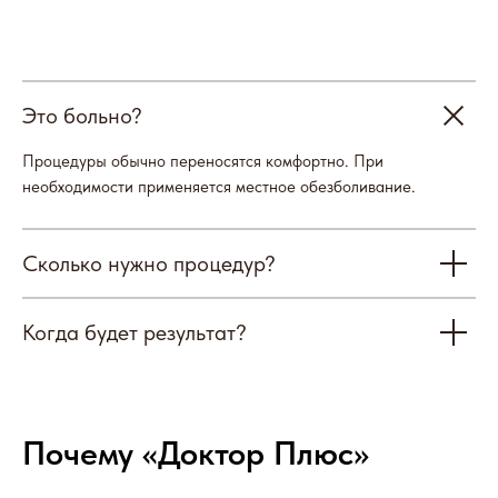
Обнинск
пр-кт Ленина, д. 137, корп. 2
Это больно?
Балабаново
пл. 50 лет Октября, д. 5
Процедуры обычно переносятся комфортно. При
необходимости применяется местное обезболивание.
8 800 100-38-58
Бесплатный звонок по России
Сколько нужно процедур?
О клинике
Врачи
Когда будет результат?
Новости
Акции
Контакты
Вакансии
Почему «Доктор Плюс»
Пациентам
Медицинские услуги