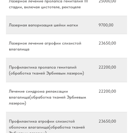
Лазерное лечение пролапса гениталий III
25000,00
стадии, включая цистотеле, ректоцеле
Лазерная вапоризация шейки матки
9700,00
Отзывы
Лазерное лечение атрофии слизистой
23650,00
влагалища
Профилактика пролапса гениталий
22200,00
(обработка тканей Эрбиевым лазером)
Лечение синдрома релаксации
22200,00
влагалища(обработка тканей Эрбиевым
лазером)
Наши партнеры
Профилактика атрофии слизистой
23650,00
оболочки влагалища(обработка тканей
Эрбиевым лазером)