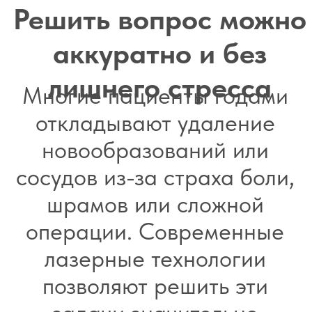
Лазерная коагуляция телеангиоэтазий,
2800,00
паукообразной гемангиомы 1 кв.см Fotona
Лазерная коагуляция телеангиоэтазий,
1300,00
точечной ангиомы 1 кв. см Fotona
Лазерное удаление сухих мозолей, натоптышей
550,00
(1мм) Fotona
Лазерное удаление бородавок на аппарате
3200,00
Fotona (одно новообразование)
Лазерная коррекция шрамов(1мм) Fotona
550,00
Лазерное удаление доброкачественного
8000,00
образования лица Fotona