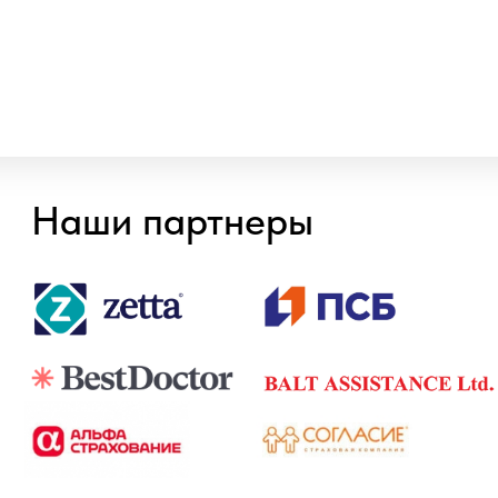
Центр урологии
Центр травматологии
Центр дерматологии
Центр диагностики
Стоматологический центр
Косметология
Принимаем к оплате
© 2026 Клиника «Доктор Плюс»,
Все права защищены
ООО МЕДИКАЛ ПЛЮС, ИНН 4025452775, №Л041-
01158-40/00326452
ООО МАКСИМЕД, ИНН 4003031910, №Л041-01158-
40/00349426
ООО НИКА , ИНН 4003040295, №ЛО-40-01-
001842