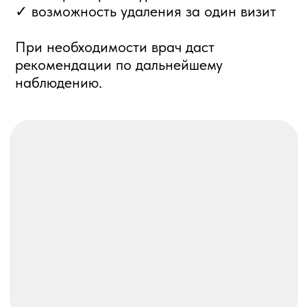
Сосудистые «звёздочки» на теле - частая
проблема у женщин после 30 лет. Они
не всегда опасны, но заметно влияют на
внешний вид кожи.
Лазер Fotona воздействует на сосуд
избирательно, энергия поглощается
гемоглобином, сосуд коагулируется и
постепенно становится незаметным, при
этом кожа вокруг остаётся
неповреждённой.
Почему пациенты выбирают Fotona
✓ без разрезов и проколов
✓ без длительной реабилитации
✓ подходит для деликатных зон лица
✓ можно вернуться к обычной жизни
быстро