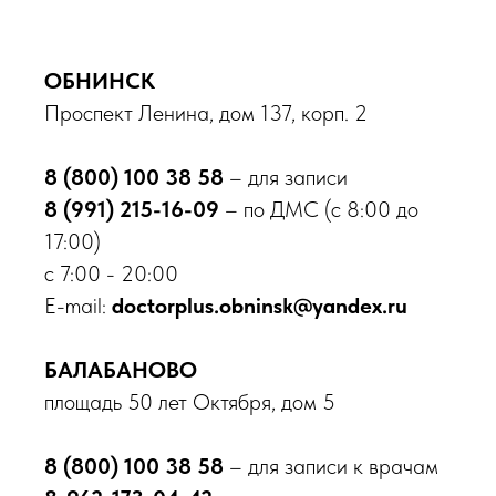
Мы в соц. сетях
ОБНИНСК
Проспект Ленина, дом 137, корп. 2
Карта сайта
Минздрав Калужской обл.
8 800 450 30 03
8 (800) 100 38 58
– для записи
Федеральная служба по надзору в сфере
здравоохранения РФ
8 800 550 99 03
8 (991) 215-16-09
– по ДМС (с 8:00 до
Росздравнадзор Калужской обл.
8(4842) 55 18 00
17:00)
Роспотребнадзор Калужской обл.
Минздрав
Калужской обл.
8 800 555 49 43
с 7:00 - 20:00
› 
ст
E-mail:
doctorplus.obninsk@yandex.ru
Участвовать в голосовании
› 
Независимая оценка качества оказания
услуг медицинских организаций
БАЛАБАНОВО
площадь 50 лет Октября, дом 5
ВРАЧИ ПРОТИВ
АБОРТОВ
8 (800) 100 38 58
– для записи к врачам