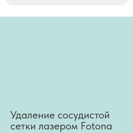
Количество процедур определяется
врачом на консультации.
Записаться на консультацию
Комфортно, быстро и
под контролем врача
Перед процедурой врач-хирург проводит
осмотр и оценивает характер
образования или сосудистого дефекта.
При необходимости подбирается
оптимальный объём вмешательства.
Процедура проходит амбулаторно и
обычно занимает немного времени.
Лазер воздействует точечно на
выбранную зону.
После процедуры пациент получает
подробные рекомендации по уходу за
кожей.