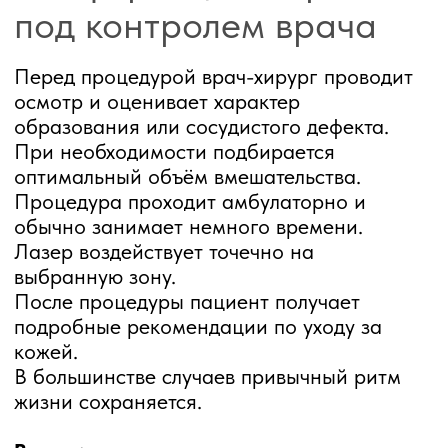
шрамов или сложной
операции. Современные
лазерные технологии
позволяют решить эти
задачи значительно
бережнее.
В «Доктор Плюс» процедуры
на аппарате Fotona
проводятся врачами-
хирургами в условиях
медицинского центра с
вниманием к эстетическому
результату.
Не откладывайте вопрос,
если образование растёт,
травмируется или просто