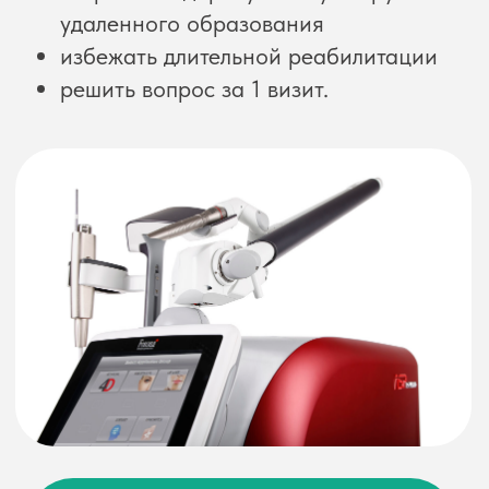
Записаться на консультацию
Аккуратное удаление
папиллом, кератом,
невусов
Папилломы, кератомы и другие
доброкачественные образования со
временем могут увеличиваться,
травмироваться одеждой или вызывать
эстетический дискомфорт.
Лазер Fotona позволяет удалить
образование точечно, не повреждая
окружающие ткани. Благодаря