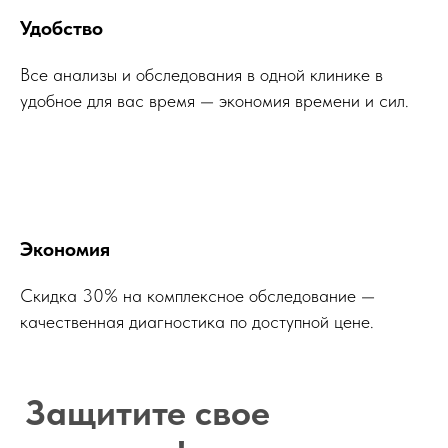
ранней стадии. В программу входят
Удобство
лабораторные исследования,
диагностика и консультации
Все анализы и обследования в одной клинике в
специалистов.
удобное для вас время — экономия времени и сил.
Экономия
Скидка 30% на комплексное обследование —
качественная диагностика по доступной цене.