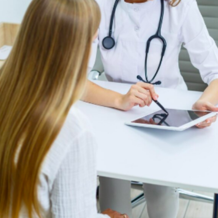
Новости
Акции
Контакты
Вакансии
Пациентам
Медицинские услуги
Анализы и диагностика
Комплексные программы
Лицензии
Профилактика терроризма
Противодействие коррупции
Лечение по ОМС
Налоговый вычет
Доступная среда
Направления