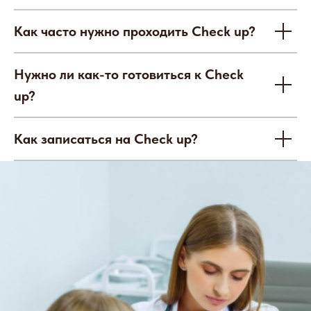
Как часто нужно проходить Check up?
Нужно ли как-то готовиться к Check
up?
Онлайн запись
Как записаться на Check up?
Обнинск
пр-кт Ленина, д. 137, корп. 2
Балабаново
пл. 50 лет Октября, д. 5
8 800 100-38-58
Бесплатный звонок по России
О клинике
Врачи