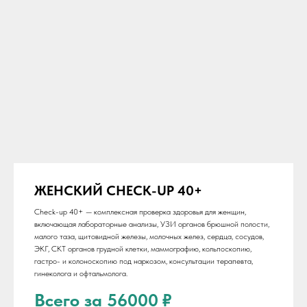
ЖЕНСКИЙ CHECK-UP 40+
Сheck-up 40+ — комплексная проверка здоровья для женщин,
включающая лабораторные анализы, УЗИ органов брюшной полости,
малого таза, щитовидной железы, молочных желез, сердца, сосудов,
ЭКГ, СКТ органов грудной клетки, маммографию, кольпоскопию,
Медицинский центр
гастро- и колоноскопию под наркозом, консультации терапевта,
«Доктор Плюс»
гинеколога и офтальмолога.
Всего за 56000
₽
В медицинских центрах "Доктор Плюс"