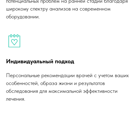
потенциальных проблем на ранней стадии благодаря
широкому спектру анализов на современном
оборудовании.
Индивидуальный подход
Защитите свое
Персональные рекомендации врачей с учетом ваших
здоровье!
особенностей, образа жизни и результатов
Check up женского
обследования для максимальной эффективности
организма
лечения.
Комплексная программа
обследования всего за 2 дня
позволит выявить скрытые проблемы,
хронические и инфекционные
заболевания, а также воспаления на