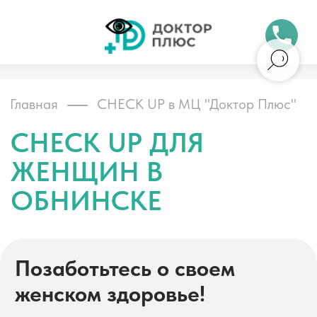
Бесплатный 
Главная
CHECK UP в МЦ "Доктор Плюс"
CHECK UP ДЛЯ
ЖЕНЩИН В
ОБНИНСКЕ
Позаботьтесь о своем
Обни
женском здоровье!
Комплексное обследование
женского организма с
индивидуальным подходом. Все
необходимые анализы и
обследования в одной клинике.