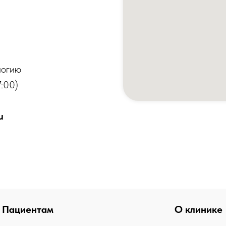
логию
:00)
u
Пациентам
О клинике