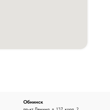
Обнинск
пр-кт Ленина, д. 137, корп. 2