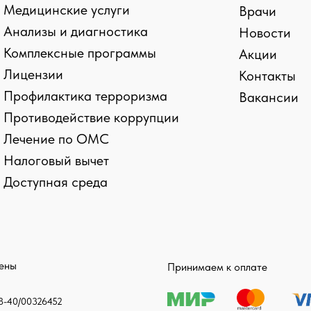
Медицинские услуги
Врачи
Анализы и диагностика
Новости
Комплексные программы
Акции
Лицензии
Контакты
Профилактика терроризма
Вакансии
Противодействие коррупции
Лечение по ОМС
kies и сборе статистики
Налоговый вычет
Доступная среда
ласие на обработку персональных данных
щены
Принимаем к оплате
-40/00326452