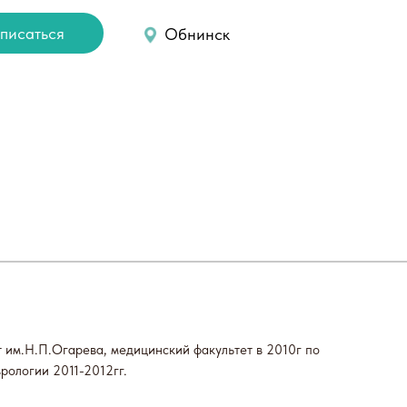
писаться
Обнинск
саться на прем
Обратный звонок
 им.Н.П.Огарева, медицинский факультет в 2010г по
рологии 2011-2012гг.