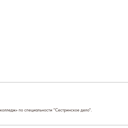
ервичный прием
Вторичный прием
т 2000 ₽
от 1500 ₽
саться на прем
Обратный звонок
колледж» по специальности "Сестринское дело".