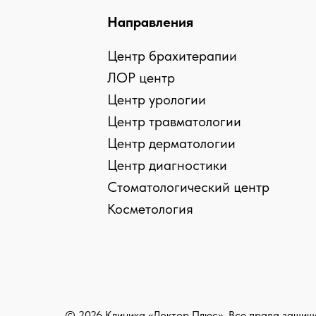
Направления
Центр брахитерапии
ЛОР центр
Центр урологии
Центр травматологии
Центр дерматологии
Центр диагностики
Стоматологический центр
› › Предупреждение об использовании файлов coo
Косметология
› › Сог
© 2026 Клиника «Доктор Плюс», Все права защи