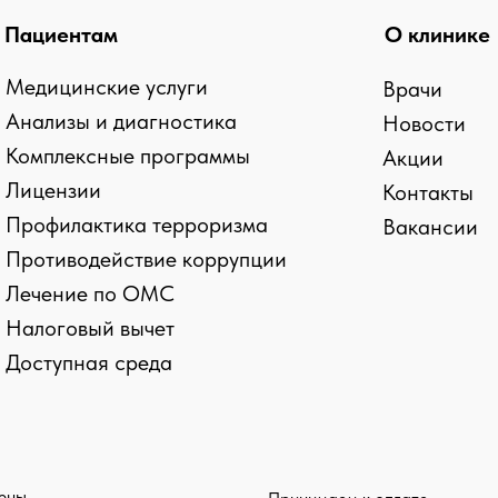
Пациентам
О клинике
Медицинские услуги
Врачи
Анализы и диагностика
Новости
Комплексные программы
Акции
Лицензии
Контакты
Профилактика терроризма
Вакансии
Противодействие коррупции
Лечение по ОМС
kies и сборе статистики
Налоговый вычет
Доступная среда
ласие на обработку персональных данных
щены