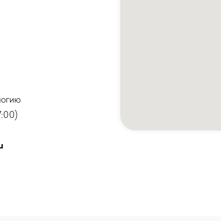
логию
:00)
u