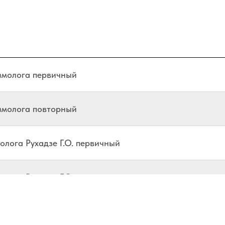
ммолога первичный
ммолога повторный
олога Рухадзе Г.О. первичный
олога Рухадзе Г.О. повторный