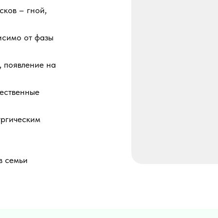
сков – гной,
исимо от фазы
, появление на
чественные
ургическим
в семьи