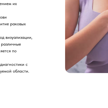
ением их
рови
витие раковых
д визуализации,
 различные
няется по
 диагностики с
уемой области.