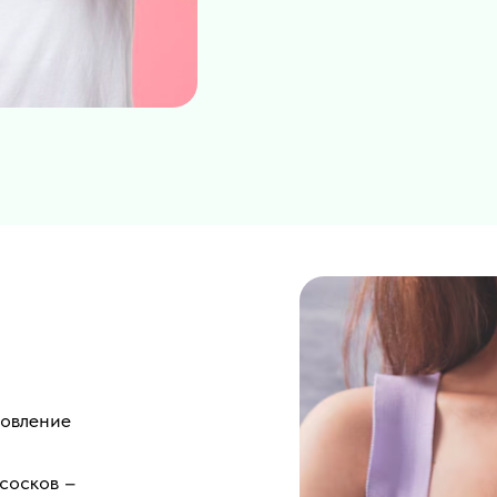
новление
 сосков –