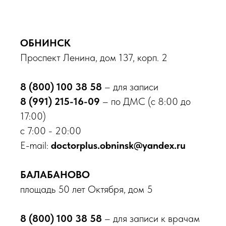
ОБНИНСК
Проспект Ленина, дом 137, корп. 2
8 (800) 100 38 58
– для записи
Онлайн запись
8 (991) 215-16-09
– по ДМС (с 8:00 до
17:00)
Обнинск
пр-кт Ленина, д. 137, корп. 2
с 7:00 - 20:00
E-mail:
doctorplus.obninsk@yandex.ru
Балабаново
пл. 50 лет Октября, д. 5
БАЛАБАНОВО
8 800 100-38-58
площадь 50 лет Октября, дом 5
Бесплатный звонок по России
О клинике
8 (800) 100 38 58
– для записи к врачам