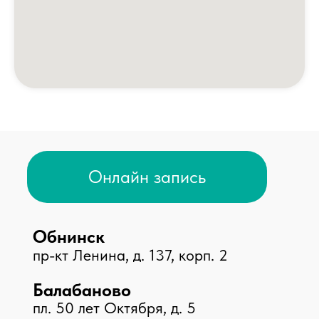
Центр брахитерапии
ЛОР центр
Центр урологии
Центр травматологии
Центр дерматологии
Центр диагностики
Стоматологический центр
Косметология
Принимаем к оплате
© 2026 Клиника «Доктор Плюс»,
Все права защищены
ООО МЕДИКАЛ ПЛЮС, ИНН 4025452775, №Л041-
01158-40/00326452