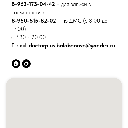
Врачи
8-962-173-04-42
– для записи в
Новости
косметологию
Акции
8-960-515-82-02
– по ДМС (с 8:00 до
Контакты
17:00)
Вакансии
с 7:30 - 20:00
Пациентам
E-mail:
doctorplus.balabanovo@yandex.ru
Медицинские услуги
Анализы и диагностика
Комплексные программы
Лицензии
Профилактика терроризма
Противодействие коррупции
Лечение по ОМС
Налоговый вычет
Доступная среда
Направления