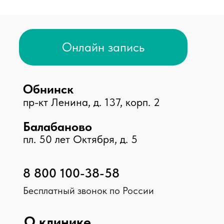
Центр дерматологии
Центр диагностики
Стоматологический центр
Косметология
Принимаем к оплате
© 2026 Клиника «Доктор Плюс»,
Все права защищены
ООО МЕДИКАЛ ПЛЮС, ИНН 4025452775, №Л041-
01158-40/00326452
ООО МАКСИМЕД, ИНН 4003031910, №Л041-01158-
40/00349426
ООО НИКА , ИНН 4003040295, №ЛО-40-01-
001842