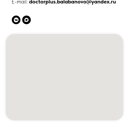
E-mail:
doctorplus.balabanovo@yandex.ru
Пациентам
Медицинские услуги
Анализы и диагностика
Комплексные программы
Лицензии
Профилактика терроризма
Противодействие коррупции
Лечение по ОМС
Налоговый вычет
Доступная среда
Направления
Центр брахитерапии
ЛОР центр
Центр урологии
Центр травматологии