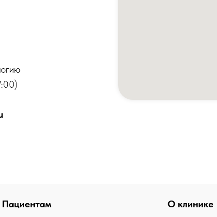
логию
:00)
u
Пациентам
О клинике