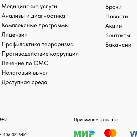
Медицинские услуги
Врачи
Анализы и диагностика
Новости
Комплексные программы
Акции
Лицензии
Контакты
Профилактика терроризма
Вакансии
Противодействие коррупции
Лечение по ОМС
kies и сборе статистики
Налоговый вычет
Доступная среда
ласие на обработку персональных данных
щены
Принимаем к оплате
-40/00326452