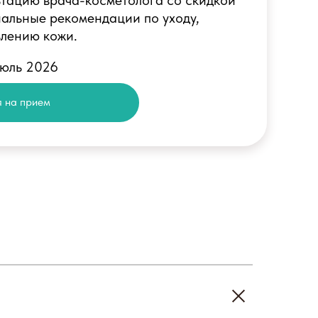
ьтацию врача-косметолога со скидкой
альные рекомендации по уходу,
влению кожи.
июль 2026
 на прием
Вторичный прием
от 1500 ₽