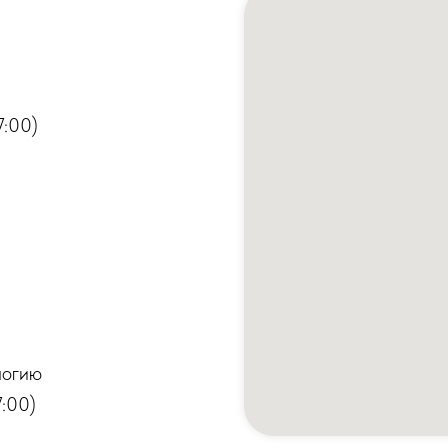
7:00)
логию
:00)