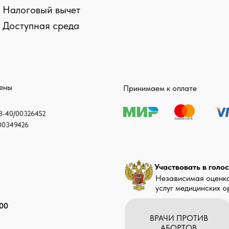
Налоговый вычет
Доступная среда
ласие на обработку персональных данных
щены
Принимаем к оплате
-40/00326452
00349426
Участвовать в голо
Независимая оценка
услуг медицинских 
 00
ВРАЧИ ПРОТИВ
АБОРТОВ