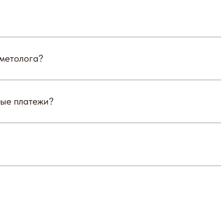
сметолога?
тые платежи?