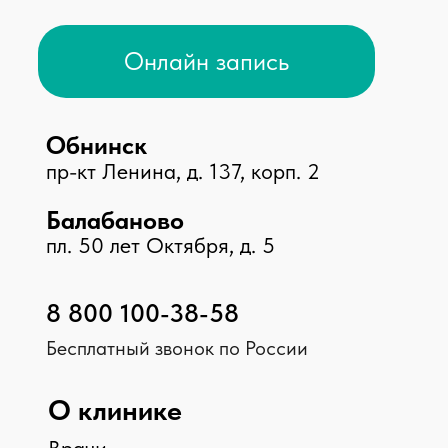
Принимаем к оплате
© 2026 Клиника «Доктор Плюс»,
Все права защищены
ООО МЕДИКАЛ ПЛЮС, ИНН 4025452775, №Л041-
01158-40/00326452
ООО МАКСИМЕД, ИНН 4003031910, №Л041-01158-
40/00349426
ООО НИКА , ИНН 4003040295, №ЛО-40-01-
001842
Мы в соц. сетях
Карта сайта
Минздрав Калужской обл.
8 800 450 30 03
Федеральная служба по надзору в сфере
здравоохранения РФ
8 800 550 99 03