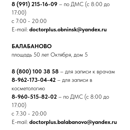
8 (991) 215-16-09
– по ДМС (с 8:00 до
Балабаново
17:00)
пл. 50 лет Октября, д. 5
с 7:00 - 20:00
8 800 100-38-58
E-mail:
doctorplus.obninsk@yandex.ru
Бесплатный звонок по России
БАЛАБАНОВО
О клинике
площадь 50 лет Октября, дом 5
Врачи
Новости
Акции
8 (800) 100 38 58
– для записи к врачам
Контакты
8-962-173-04-42
– для записи в
Вакансии
косметологию
Пациентам
8-960-515-82-02
– по ДМС (с 8:00 до
Медицинские услуги
17:00)
Анализы и диагностика
с 7:30 - 20:00
Комплексные программы
E-mail:
doctorplus.balabanovo@yandex.ru
Лицензии