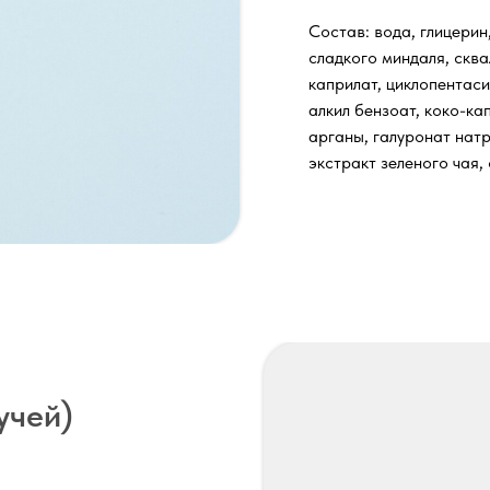
Состав: вода, глицерин
сладкого миндаля, сква
каприлат, циклопентаси
алкил бензоат, коко-ка
арганы, галуронат натр
экстракт зеленого чая,
учей)
Записать