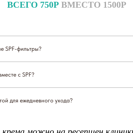
ВСЕГО 750Р
ВМЕСТО 1500Р
ие SPF-фильтры?
месте с SPF?
той для ежедневного ухода?
крема можно на ресепшен клиник