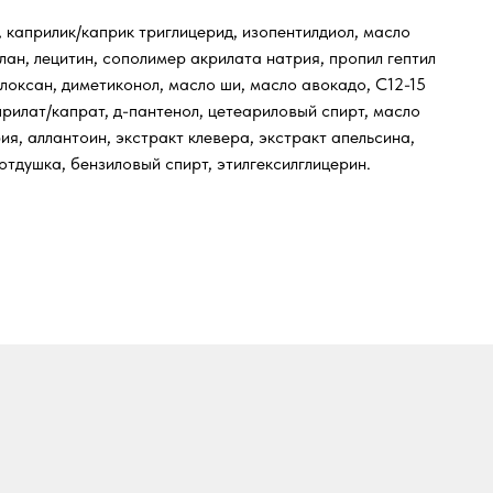
, каприлик/каприк триглицерид, изопентилдиол, масло
лан, лецитин, сополимер акрилата натрия, пропил гептил
локсан, диметиконол, масло ши, масло авокадо, С12-15
прилат/капрат, д-пантенол, цетеариловый спирт, масло
ия, аллантоин, экстракт клевера, экстракт апельсина,
 отдушка, бензиловый спирт, этилгексилглицерин.
ся на прием