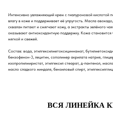
Интенсивно увлажняющий крем с гиалуроновой кислотой п
влагу в коже и поддерживает её упругость. Масла авокадо,
сквалан питают и смягчают кожу, а экстракты зелёного чая
оказывают антиоксидантную поддержку. Кожа становится 
мягкой и свежей.
Состав: вода, этилгексилметоксициннамат, бутилметоксид
бензофенон-3, лецитин, сополимер акрилата натрия, глице
изопропилмиристат, этилгексил стеарат, д-пантенол, масло
масло сладкого миндаля, бензиловый спирт, этилгексилглиц
ВСЯ ЛИНЕЙКА К