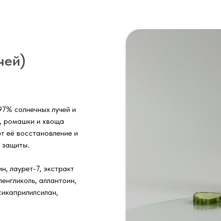
чей)
97% солнечных лучей и
, ромашки и хвоща
т её восстановление и
 защиты.
н, лаурет-7, экстракт
ленгликоль, аллантоин,
сикаприлилсилан,