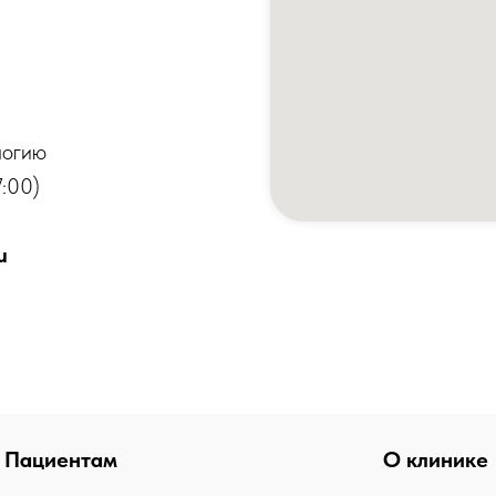
логию
:00)
u
Пациентам
О клинике