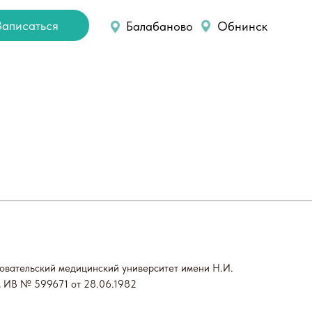
Записаться
Балабаново
Обнинск
саться на прем
Обратный звонок
овательский медицинский университет имени Н.И.
м ИВ № 599671 от 28.06.1982