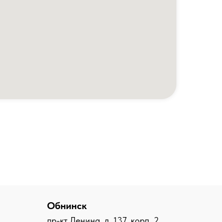
Обнинск
пр-кт Ленина, д. 137, корп. 2