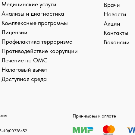
Медицинские услуги
Врачи
Анализы и диагностика
Новости
Комплексные программы
Акции
Лицензии
Контакты
Профилактика терроризма
Вакансии
Противодействие коррупции
Лечение по ОМС
kies и сборе статистики
Налоговый вычет
Доступная среда
ласие на обработку персональных данных
щены
Принимаем к оплате
-40/00326452