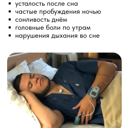
"Доктор Плюс"
Перестаньте считать овец –
начните просыпаться полными
сил! Мы не просто лечим
симптомы, а выявляем истинные
причины нарушений сна, чтобы
вернуть вам энергию и ясность
для каждого дня."
Записаться на консультацию