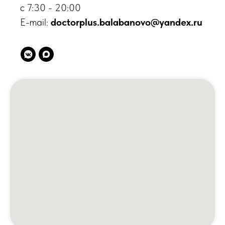
с 7:30 - 20:00
E-mail:
doctorplus.balabanovo@yandex.ru
© 2026 Клиника «Доктор Плюс»,
Все права защищены
ООО МЕДИКАЛ ПЛЮС, ИНН 4025452775, №Л041-
01158-40/00326452
ООО МАКСИМЕД, ИНН 4003031910, №Л041-01158-
40/00349426
ООО НИКА , ИНН 4003040295, №ЛО-40-01-
001842
Мы в соц. сетях
Карта сайта
Минздрав Калужской обл.
8 800 450 30 03
Федеральная служба по надзору в сфере
здравоохранения РФ
8 800 550 99 03
Росздравнадзор Калужской обл.
8(4842) 55 18 00