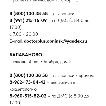
Противодействие коррупции
Лечение по ОМС
8 (800) 100 38 58
– для записи
Налоговый вычет
8 (991) 215-16-09
– по ДМС (с 8:00 до
Доступная среда
17:00)
с 7:00 - 20:00
Направления
E-mail:
doctorplus.obninsk@yandex.ru
Центр брахитерапии
ЛОР центр
БАЛАБАНОВО
Центр урологии
площадь 50 лет Октября, дом 5
Центр травматологии
Центр дерматологии
8 (800) 100 38 58
– для записи к врачам
Центр диагностики
Стоматологический центр
8-962-173-04-42
– для записи в
Косметология
косметологию
8-960-515-82-02
– по ДМС (с 8:00 до
17:00)
Принимаем к оплате