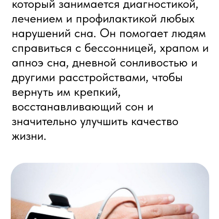
Когда ваш сон
нуждается в помощи:
Показания к приему
сомнолога
храп и подозрение на апноэ
усталость после сна
частые пробуждения ночью
сонливость днём
головные боли по утрам
нарушения дыхания во сне