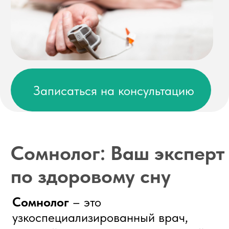
Сомнолог
– это
узкоспециализированный врач,
который занимается диагностикой,
лечением и профилактикой любых
нарушений сна. Он помогает людям
справиться с бессонницей, храпом и
апноэ сна, дневной сонливостью и
другими расстройствами, чтобы
вернуть им крепкий,
восстанавливающий сон и
значительно улучшить качество
жизни.