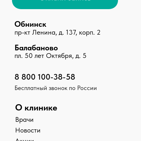
Косметология
Принимаем к оплате
© 2026 Клиника «Доктор Плюс»,
Все права защищены
ООО МЕДИКАЛ ПЛЮС, ИНН 4025452775, №Л041-
01158-40/00326452
ООО МАКСИМЕД, ИНН 4003031910, №Л041-01158-
40/00349426
ООО НИКА , ИНН 4003040295, №ЛО-40-01-
001842
Мы в соц. сетях
Карта сайта