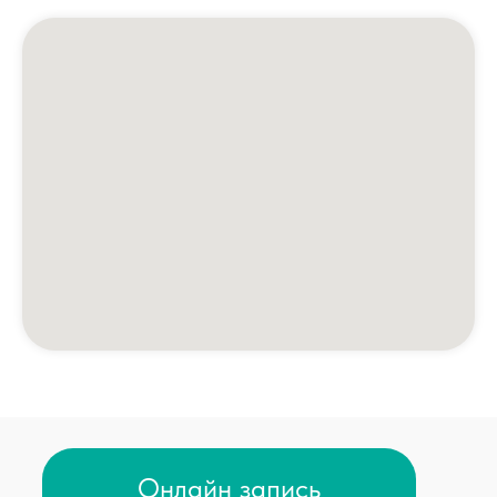
Анализы и диагностика
Комплексные программы
Лицензии
Профилактика терроризма
Противодействие коррупции
Лечение по ОМС
Налоговый вычет
Доступная среда
Направления
Центр брахитерапии
ЛОР центр
Центр урологии
Центр травматологии
Центр дерматологии
Центр диагностики
Стоматологический центр