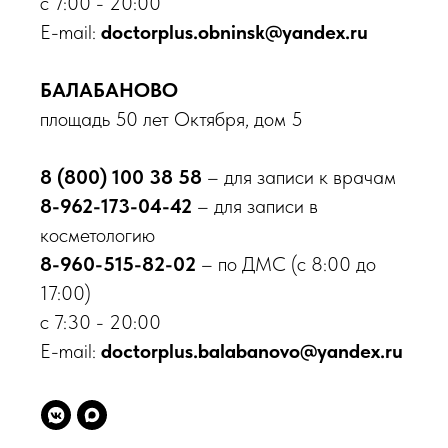
с 7:00 - 20:00
E-mail:
doctorplus.obninsk@yandex.ru
Обнинск
пр-кт Ленина, д. 137, корп. 2
БАЛАБАНОВО
Балабаново
площадь 50 лет Октября, дом 5
пл. 50 лет Октября, д. 5
8 800 100-38-58
8 (800) 100 38 58
– для записи к врачам
Бесплатный звонок по России
8-962-173-04-42
– для записи в
косметологию
О клинике
8-960-515-82-02
– по ДМС (с 8:00 до
Врачи
17:00)
Новости
с 7:30 - 20:00
Акции
Контакты
E-mail:
doctorplus.balabanovo@yandex.ru
Вакансии
Пациентам
Медицинские услуги