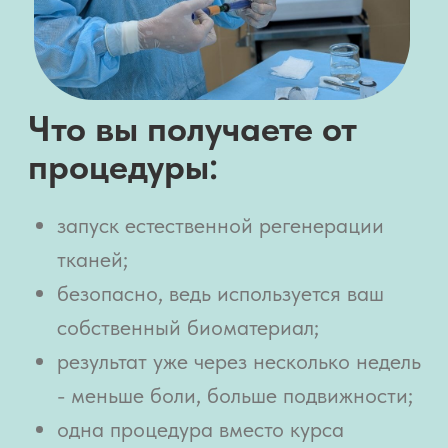
Акция в клинике «Доктор
Плюс» до 31 марта 2026
года
Скидка 20% на SVF-
терапию под УЗИ-
контролем
80 000 ₽ → 64 000 ₽
Не ждите, пока боль станет
постоянной.
Запустите процессы