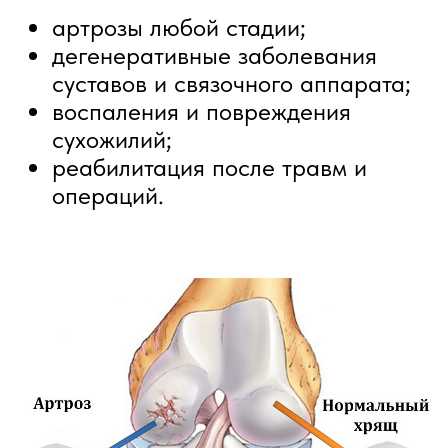
Что вы получаете от
процедуры:
запуск естественной регенерации
тканей;
безопасно, ведь используется ваш
собственный биоматериал;
результат уже через несколько недель
- меньше боли, больше подвижности;
одна процедура вместо курса
инъекций;
Контроль под УЗИ + опыт врача дают
точность и эффективность проведения
процедуры.