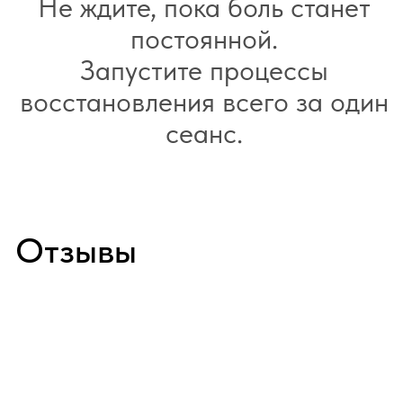
Обнинск
пр-кт Ленина, д. 137, корп. 2
Балабаново
пл. 50 лет Октября, д. 5
8 800 100-38-58
Бесплатный звонок по России
О клинике
Врачи
Новости
Акции
Контакты
Вакансии
Пациентам
Медицинские услуги
Анализы и диагностика