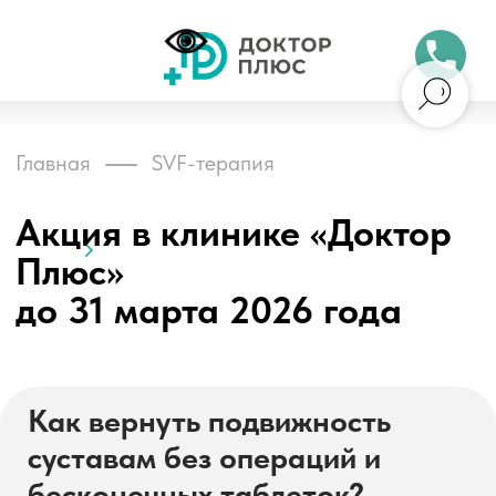
Бесплатный 
Главная
SVF-терапия
Акция в клинике «Доктор
Плюс»
до 31 марта 2026 года
Обни
Как вернуть подвижность
суставам без операций и
бесконечных таблеток?
Боль в суставах мешает жить? Каждый
шаг отзывается болью, а привычные
нагрузки становятся испытанием?
Мази и таблетки дают лишь временное