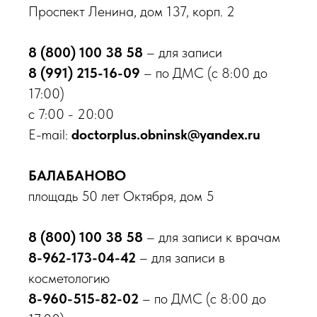
Проспект Ленина, дом 137, корп. 2
8 (800) 100 38 58
– для записи
Принимаем к оплате
8 (991) 215-16-09
– по ДМС (с 8:00 до
17:00)
с 7:00 - 20:00
© 2026 Клиника «Доктор Плюс»,
Все права защищены
E-mail:
doctorplus.obninsk@yandex.ru
ООО МЕДИКАЛ ПЛЮС, ИНН 4025452775, №Л041-
01158-40/00326452
БАЛАБАНОВО
ООО МАКСИМЕД, ИНН 4003031910, №Л041-01158-
40/00349426
площадь 50 лет Октября, дом 5
ООО НИКА , ИНН 4003040295, №ЛО-40-01-
001842
8 (800) 100 38 58
– для записи к врачам
8-962-173-04-42
– для записи в
Мы в соц. сетях
косметологию
8-960-515-82-02
– по ДМС (с 8:00 до
Карта сайта