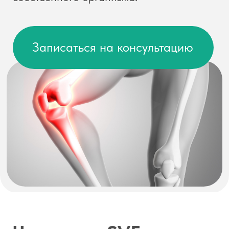
Что такое SVF-терапия
Из собственной жировой ткани
пациента берутся вещества, богатые
стволовыми клетками и факторами
роста.
Эти вещества получают через мини-
липосакцию передней брюшной
стенки, обрабатывают специальным
образом и под контролем УЗИ
вводят прямо в поражённый сустав.
Процедура проводится однократно
за один сенанс без госпитализации и
длительной реабилитации.