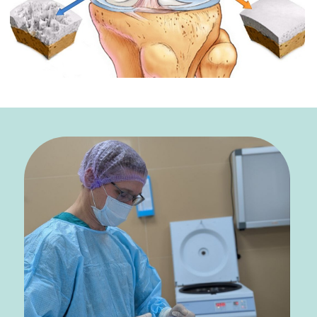
Записаться на консультацию
Восстановите суставы
уже сейчас
Запустите процессы восстановления
всего за один сеанс.
Скидка 20% на SVF-терапию под
УЗИ-контролем
за 64 000р. вместо 80 000р.