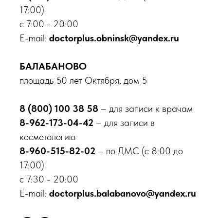
17:00)
Онлайн запись
с 7:00 - 20:00
E-mail:
doctorplus.obninsk@yandex.ru
Обнинск
пр-кт Ленина, д. 137, корп. 2
БАЛАБАНОВО
Балабаново
пл. 50 лет Октября, д. 5
площадь 50 лет Октября, дом 5
8 800 100-38-58
8 (800) 100 38 58
– для записи к врачам
Бесплатный звонок по России
8-962-173-04-42
– для записи в
О клинике
косметологию
Врачи
8-960-515-82-02
– по ДМС (с 8:00 до
Новости
17:00)
Акции
с 7:30 - 20:00
Контакты
E-mail:
doctorplus.balabanovo@yandex.ru
Вакансии
Пациентам