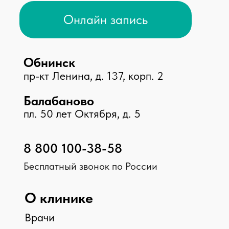
Стоматологический центр
Косметология
Принимаем к оплате
© 2026 Клиника «Доктор Плюс»,
Все права защищены
ООО МЕДИКАЛ ПЛЮС, ИНН 4025452775, №Л041-
01158-40/00326452
ООО МАКСИМЕД, ИНН 4003031910, №Л041-01158-
40/00349426
ООО НИКА , ИНН 4003040295, №ЛО-40-01-
001842
Мы в соц. сетях