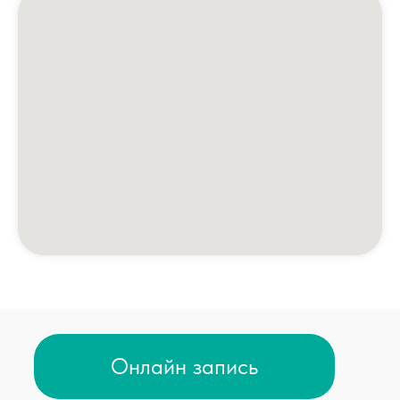
Мы в соц. сетях
Карта сайта
Минздрав Калужской обл.
8 800 450 30 03
Федеральная служба по надзору в сфере
здравоохранения РФ
8 800 550 99 03
Росздравнадзор Калужской обл.
8(4842) 55 18 00
Роспотребнадзор Калужской обл.
Минздрав
Калужской обл.
8 800 555 49 43
› 
ст
Участвовать в голосовании
› 
Независимая оценка качества оказания
услуг медицинских организаций
ВРАЧИ ПРОТИВ
АБОРТОВ