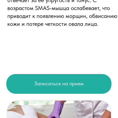
Как работает
Ультраформер?
Аппарат Ультраформер использует метод
высокоинтенсивного сфокусированного
ультразвука (HIFU), который проникает
глубоко в кожу, воздействуя на SMAS-
мышцу и стимулируя выработку коллагена.
Записаться на прием