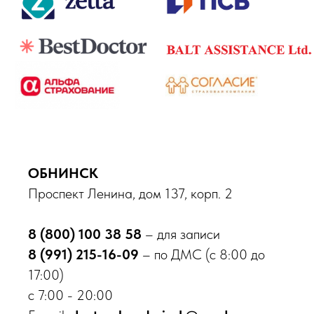
Контакты
Вакансии
Пациентам
Медицинские услуги
Анализы и диагностика
Комплексные программы
Лицензии
Профилактика терроризма
Противодействие коррупции
ОБНИНСК
Лечение по ОМС
Налоговый вычет
Проспект Ленина, дом 137, корп. 2
Доступная среда
8 (800) 100 38 58
– для записи
Направления
8 (991) 215-16-09
– по ДМС (с 8:00 до
17:00)
Центр брахитерапии
с 7:00 - 20:00
ЛОР центр
Центр урологии