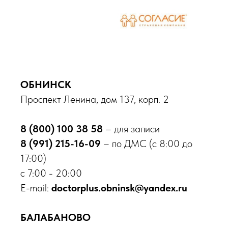
ОБНИНСК
Проспект Ленина, дом 137, корп. 2
8 (800) 100 38 58
– для записи
8 (991) 215-16-09
– по ДМС (с 8:00 до
17:00)
с 7:00 - 20:00
Онлайн запись
E-mail:
doctorplus.obninsk@yandex.ru
Обнинск
БАЛАБАНОВО
пр-кт Ленина, д. 137, корп. 2