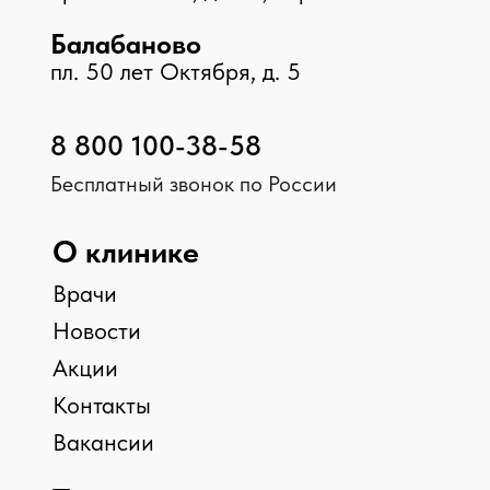
Принимаем к оплате
© 2026 Клиника «Доктор Плюс»,
Все права защищены
ООО МЕДИКАЛ ПЛЮС, ИНН 4025452775, №Л041-
01158-40/00326452
ООО МАКСИМЕД, ИНН 4003031910, №Л041-01158-
40/00349426
ООО НИКА , ИНН 4003040295, №ЛО-40-01-
001842
Мы в соц. сетях
Карта сайта
Минздрав Калужской обл.
8 800 450 30 03
Федеральная служба по надзору в сфере
здравоохранения РФ
8 800 550 99 03