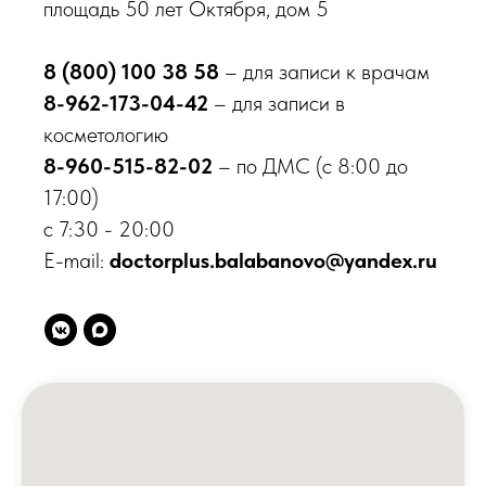
площадь 50 лет Октября, дом 5
Балабаново
пл. 50 лет Октября, д. 5
8 (800) 100 38 58
– для записи к врачам
8-962-173-04-42
– для записи в
8 800 100-38-58
Бесплатный звонок по России
косметологию
8-960-515-82-02
– по ДМС (с 8:00 до
О клинике
17:00)
Врачи
с 7:30 - 20:00
Новости
E-mail:
doctorplus.balabanovo@yandex.ru
Акции
Контакты
Вакансии
Пациентам
Медицинские услуги
Анализы и диагностика
Комплексные программы
Лицензии