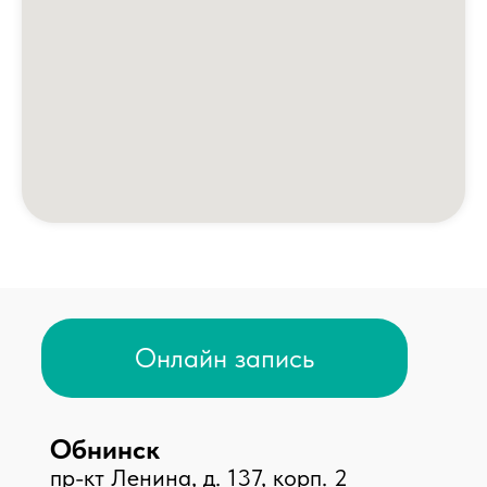
Профилактика терроризма
Противодействие коррупции
Лечение по ОМС
Налоговый вычет
Доступная среда
Направления
Центр брахитерапии
ЛОР центр
Центр урологии
Центр травматологии
Центр дерматологии
Центр диагностики
Стоматологический центр
Косметология