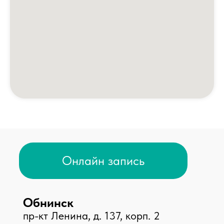
Новости
Акции
Контакты
Вакансии
Пациентам
Медицинские услуги
Анализы и диагностика
Комплексные программы
Лицензии
Профилактика терроризма
Противодействие коррупции
Лечение по ОМС
Налоговый вычет
Доступная среда
Направления