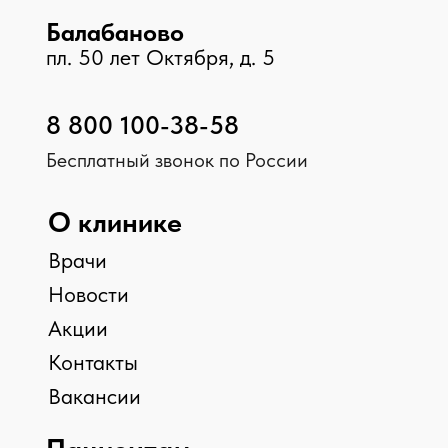
Центр брахитерапии
ЛОР центр
Центр урологии
Центр травматологии
Центр дерматологии
Центр диагностики
Стоматологический центр
Косметология
Принимаем к оплате
© 2026 Клиника «Доктор Плюс»,
Все права защищены
ООО МЕДИКАЛ ПЛЮС, ИНН 4025452775, №Л041-
01158-40/00326452
ООО МАКСИМЕД, ИНН 4003031910, №Л041-01158-