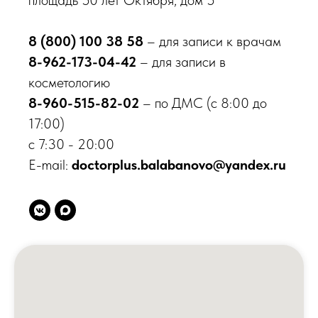
площадь 50 лет Октября, дом 5
8 (800) 100 38 58
– для записи к врачам
8-962-173-04-42
– для записи в
косметологию
8-960-515-82-02
– по ДМС (с 8:00 до
Онлайн запись
17:00)
с 7:30 - 20:00
Обнинск
E-mail:
doctorplus.balabanovo@yandex.ru
пр-кт Ленина, д. 137, корп. 2
Балабаново
пл. 50 лет Октября, д. 5
8 800 100-38-58
Бесплатный звонок по России
О клинике
Врачи